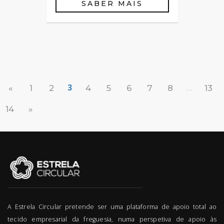
SABER MAIS
3
...
«
1
2
4
5
6
7
8
13
14
»
A Estrela Circular pretende ser uma plataforma de apoio total ao
tecido empresarial da freguesia, numa perspetiva de apoio às