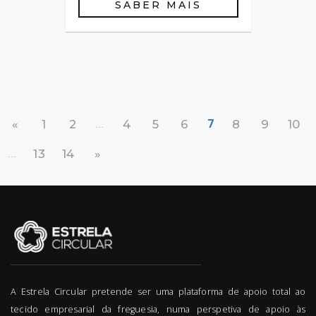
SABER MAIS
...
7
«
1
2
4
5
6
8
9
10
...
13
14
»
A Estrela Circular pretende ser uma plataforma de apoio total ao
tecido empresarial da freguesia, numa perspetiva de apoio às