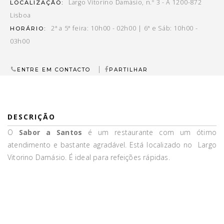
Largo Vitorino Damásio, n.º 3 - A 1200-872
LOCALIZAÇÃO:
Lisboa
2ª a 5ª feira: 10h00 - 02h00 | 6ª e Sáb: 10h00 -
HORÁRIO:
03h00
|
ENTRE EM CONTACTO
PARTILHAR
DESCRIÇÃO
O
Sabor a Santos
é um restaurante com um ótimo
atendimento e bastante agradável. Está localizado no Largo
Vitorino Damásio. É ideal para refeições rápidas.