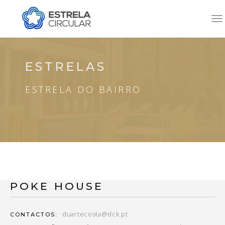
To
na
ESTRELAS
ESTRELA DO BAIRRO
POKE HOUSE
duartecosta@dck.pt
CONTACTOS: