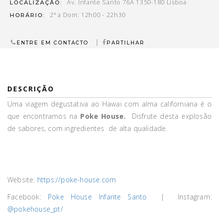
Av. Infante Santo 76A 1350-180 Lisboa
LOCALIZAÇÃO:
2ª a Dom: 12h00 - 22h30
HORÁRIO:
|
ENTRE EM CONTACTO
PARTILHAR
DESCRIÇÃO
Uma viagem degustativa ao Hawai com alma californiana é o
que encontramos na
Poke House.
Disfrute desta explosão
de sabores, com ingredientes de alta qualidade.
Website:
https://poke-house.com
Facebook:
Poke House Infante Santo
| Instagram:
@pokehouse_pt/